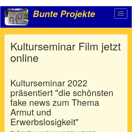
Direkt
Bunte Projekte
Toggl
zum
naviga
Inhalt
Kulturseminar Film jetzt
online
Kulturseminar 2022
präsentiert "die schönsten
fake news zum Thema
Armut und
Erwerbslosigkeit"