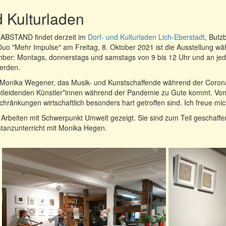
d Kulturladen
 ABSTAND findet derzeit im
Dorf- und Kulturladen Lich-Eberstadt
, Butz
uo "Mehr Impulse" am Freitag, 8. Oktober 2021 ist die Ausstellung wä
mber: Montags, donnerstags und samstags von 9 bis 12 Uhr und an jed
erden.
 von Monika Wegener, das Musik- und Kunstschaffende während der Coro
otleidenden Künstler*innen während der Pandemie zu Gute kommt. Vom
eschränkungen wirtschaftlich besonders hart getroffen sind. Ich freue 
 Arbeiten mit Schwerpunkt Umwelt gezeigt. Sie sind zum Teil geschaffe
anzunterricht mit Monika Hegen.