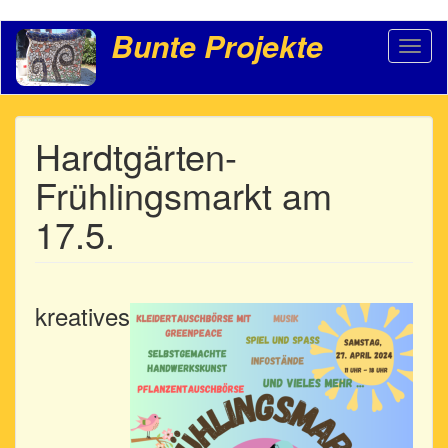
Direkt
Bunte Projekte
Toggl
zum
naviga
Inhalt
Hardtgärten-
Frühlingsmarkt am
17.5.
kreatives