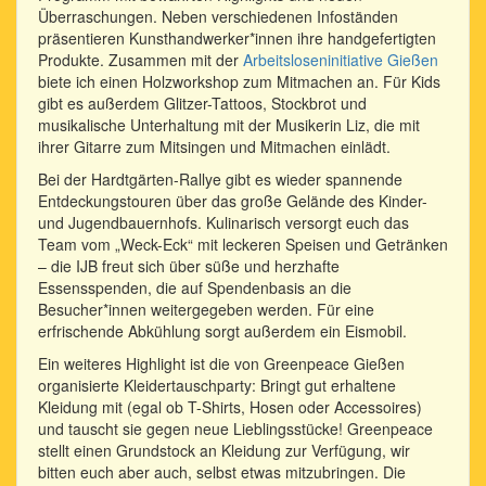
Überraschungen. Neben verschiedenen Infoständen
präsentieren Kunsthandwerker*innen ihre handgefertigten
Produkte. Zusammen mit der
Arbeitsloseninitiative Gießen
biete ich einen Holzworkshop zum Mitmachen an. Für Kids
gibt es außerdem Glitzer-Tattoos, Stockbrot und
musikalische Unterhaltung mit der Musikerin Liz, die mit
ihrer Gitarre zum Mitsingen und Mitmachen einlädt.
Bei der Hardtgärten-Rallye gibt es wieder spannende
Entdeckungstouren über das große Gelände des Kinder-
und Jugendbauernhofs. Kulinarisch versorgt euch das
Team vom „Weck-Eck“ mit leckeren Speisen und Getränken
– die IJB freut sich über süße und herzhafte
Essensspenden, die auf Spendenbasis an die
Besucher*innen weitergegeben werden. Für eine
erfrischende Abkühlung sorgt außerdem ein Eismobil.
Ein weiteres Highlight ist die von Greenpeace Gießen
organisierte Kleidertauschparty: Bringt gut erhaltene
Kleidung mit (egal ob T-Shirts, Hosen oder Accessoires)
und tauscht sie gegen neue Lieblingsstücke! Greenpeace
stellt einen Grundstock an Kleidung zur Verfügung, wir
bitten euch aber auch, selbst etwas mitzubringen. Die