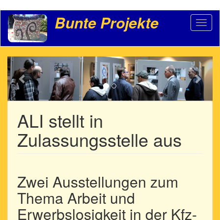
Direkt
Bunte Projekte
Toggl
zum
naviga
Inhalt
Previous
Weit
ALI stellt in
Zulassungsstelle aus
Zwei Ausstellungen zum
Thema Arbeit und
Erwerbslosigkeit in der Kfz-