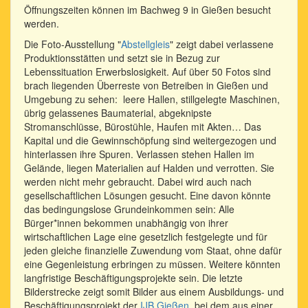
Öffnungszeiten können im Bachweg 9 in Gießen besucht
werden.
Die Foto-Ausstellung "
Abstellgleis
" zeigt dabei verlassene
Produktionsstätten und setzt sie in Bezug zur
Lebenssituation Erwerbslosigkeit. Auf über 50 Fotos sind
brach liegenden Überreste von Betreiben in Gießen und
Umgebung zu sehen: leere Hallen, stillgelegte Maschi­nen,
übrig gelassenes Baumaterial, abgeknipste
Stromanschlüsse, Bürostühle, Haufen mit Akten… Das
Kapital und die Gewinnschöpfung sind weitergezo­gen und
hinterlassen ihre Spuren. Verlassen stehen Hallen im
Gelän­de, liegen Materialien auf Halden und verrotten. Sie
werden nicht mehr gebraucht. Dabei wird auch nach
gesellschaftlichen Lösungen gesucht. Eine davon könnte
das bedingungslose Grundeinkommen sein: Alle
Bürger*innen bekommen unabhängig von ihrer
wirtschaftlichen Lage eine gesetzlich festgelegte und für
jeden gleiche finanzielle Zuwendung vom Staat, ohne dafür
eine Gegenleistung erbringen zu müssen. Weitere könnten
langfristige Beschäftigungsprojekte sein. Die letzte
Bilderstrecke zeigt somit Bilder aus einem Ausbildungs- und
Beschäftigungsprojekt der
IJB Gießen
, bei dem aus einer