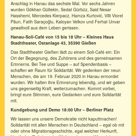
Anschlag in Hanau das sechste Mal. Vor sechs Jahren
wurden Gökhan Gültekin, Sedat Gürbüz, Said Nesar
Hasshemi, Mercedes Kierpacz, Hamza Kurtović, Villi Viorel
Păun, Fatih Saraçoğlu, Kaloyan Velkov und Ferhat Unvar
gewaltvoll aus dem Leben gerissen.
Hanau-Soli-Café von 15 bis 18 Uhr – Kleines Haus
Stadttheater, Ostanlage 43, 35390 Gießen
Das Stadttheater Gießen lädt zu einem Soli-Café ein: Ein
Ort der Begegnung, des Zuhörens und des gemeinsamen
Erinnerns. Bei Tee und Suppe – auf Spendenbasis –
schaffen wir Raum für Solidarität. Wir gedenken der neun
Menschen, die am 19. Februar 2020 in Hanau ermordet
wurden. Wir halten ihre Erinnerung lebendig, und wir geben
uns gegenseitig Kraft, weiterzumachen. Kommt vorbei,
bringt eure Stimmen, eure Gedanken und eure Solidarität
mit.
Kundgebung und Demo 18:00 Uhr – Berliner Platz
Wir lassen uns unsere Demokratie nicht kaputtmachen!
Solidarität mit allen Menschen in Deutschland – egal ob mit
oder ohne Migrationsgeschichte, egal welcher Herkunft,