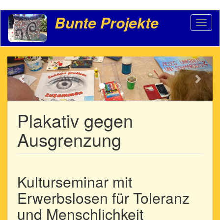
Direkt
Bunte Projekte
Toggl
zum
naviga
Inhalt
Previous
Weit
Plakativ gegen
Ausgrenzung
Kulturseminar mit
Erwerbslosen für Toleranz
und Menschlichkeit